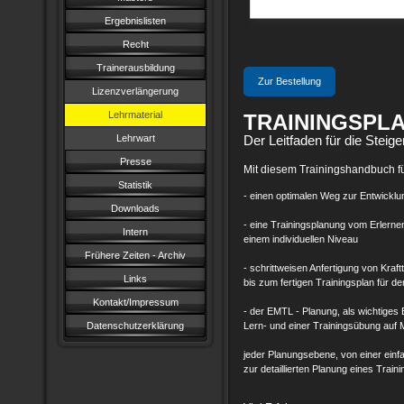
Ergebnislisten
Recht
Trainerausbildung
Zur Bestellung
Lizenzverlängerung
Lehrmaterial
TRAININGSPLA
Lehrwart
Der Leitfaden für die Steige
Presse
Mit diesem Trainingshandbuch für
Statistik
- einen optimalen Weg zur Entwicklun
Downloads
- eine Trainingsplanung vom Erlerne
Intern
einem individuellen Niveau
Frühere Zeiten - Archiv
- schrittweisen Anfertigung von Kra
Links
bis zum fertigen Trainingsplan für de
Kontakt/Impressum
- der EMTL - Planung, als wichtiges 
Datenschutzerklärung
Lern- und einer Trainingsübung auf 
jeder Planungsebene, von einer einf
zur detaillierten Planung eines Train