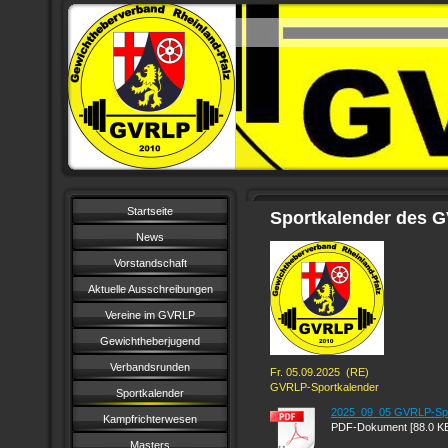
Startseite
Sportkalender des 
News
Vorstandschaft
Aktuelle Ausschreibungen
Vereine im GVRLP
Gewichtheberjugend
Verbandsrunden
Fr. 05.09.2025
(RE)
GVRLP-
Sportkalender
Sportkalender
2025_09_05 GVRLP-Sport
Kampfrichterwesen
PDF-Dokument [88.0 K
Masters