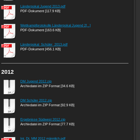
Länderpokal Jugend 2013.pdf
PDF-Dokument [117.9 KB]
Wettkampfprotokolle Länderpokal Jugend 2[...]
PDF-Dokument [163.6 KB]
Länderpokal_Schüler_2013.pdf
PDF-Dokument [456.1 KB]
2012
DM Jugend 2012.zip
Archivdatei im ZIP Format [34.6 KB]
DM Schüler 2012.zip
Archivdatei im ZIP Format [92.9 KB]
Ergebnisse Südwest 2012.zip
Archivdatei im ZIP Format [77.7 KB]
Int. Dt. MM 2012 männlich.pdf