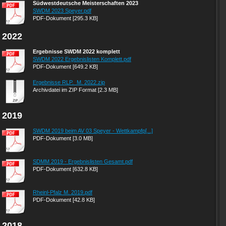
Südwestdeutsche Meisterschaften 2023
SWDM 2023 Speyer.pdf
PDF-Dokument [295.3 KB]
2022
Ergebnisse SWDM 2022 komplett
SWDM 2022 Ergebnislisten Komplett.pdf
PDF-Dokument [649.2 KB]
Ergebnisse RLP._M. 2022.zip
Archivdatei im ZIP Format [2.3 MB]
2019
SWDM 2019 beim AV 03 Speyer - Wettkampfp[...]
PDF-Dokument [3.0 MB]
SDMM 2019 - Ergebnislisten Gesamt.pdf
PDF-Dokument [632.8 KB]
Rheinl-Pfalz M. 2019.pdf
PDF-Dokument [42.8 KB]
2018