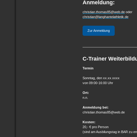
Anmeldung:
christian.thomas85@web.de
oder
christian@langhantelathletik.de
Zur Anmeldung
C-Trainer Weiterbil
Termin
Sonntag, den xx.xx.xxxx
von
09:00-16:00 Uhr
Ort:
n.n.
Anmeldung bei:
christian.thomas85@web.de
Kosten:
20,- € pro Person
(sind am Ausbilungstag in BAR zu en