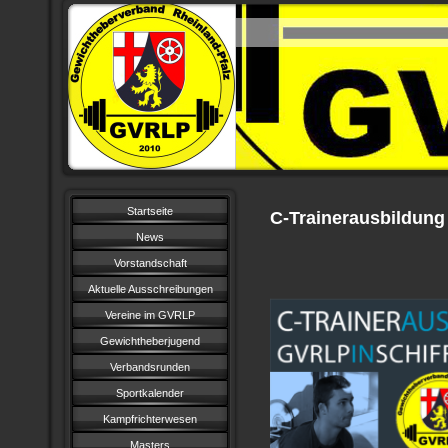
Startseite
C-Trainerausbildung
News
Vorstandschaft
Aktuelle Ausschreibungen
Vereine im GVRLP
Gewichtheberjugend
Verbandsrunden
Sportkalender
Kampfrichterwesen
Masters