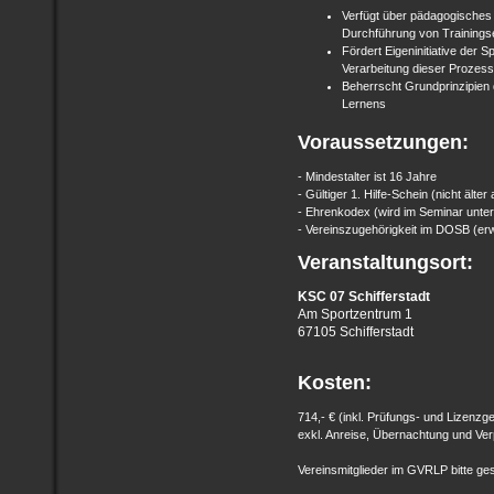
Verfügt über pädagogisches
Durchführung von Trainings
Fördert Eigeninitiative der S
Verarbeitung dieser Prozes
Beherrscht Grundprinzipien 
Lernens
Voraussetzungen:
- Mindestalter ist 16 Jahre
- Gültiger 1. Hilfe-Schein (nicht älte
- Ehrenkodex (wird im Seminar unte
- Vereinszugehörigkeit im DOSB (erw
Veranstaltungsort:
KSC 07 Schifferstadt
Am Sportzentrum 1
67105 Schifferstadt
Kosten:
714,- € (inkl. Prüfungs- und Lizenzg
exkl. Anreise, Übernachtung und Ver
Vereinsmitglieder im GVRLP bitte ge