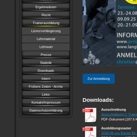
Ergebnislisten
Recht
Trainerausbildung
Lizenzverlängerung
Lehrmaterial
Lehrwart
Presse
Statistik
Downloads
Intern
Zur Anmeldung
Frühere Zeiten - Archiv
Links
Downloads:
Kontakt/Impressum
Ausschreibung
Datenschutzerklärung
Ausschreibung C-Traine
PDF-Dokument [187.6 
Ausbildungsraster
2026-08 neu Raster für d