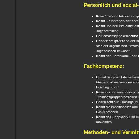
Persönlich und sozia
Kann Gruppen führen und g
Kennt Grundregeln der Kom
Kennt und berücksichtigt e
Jugendtraining
Berücksichtigt geschlechts
Handelt entsprechend der bi
sich der allgemeinen Persön
Jugendlichen bewusst
Kennt den Ehrenkodex der T
Fachkompetenz:
Umsetzung der Talenterken
Gewichtheben bezogen auf d
Leistungssport
Kann leistungsorientiertes T
Trainingsgruppen betreuen u
Beherrscht alle Trainingsübu
Kennt die konditionellen un
Gewichtheben
Kennt das Regelwerk und di
anwenden
Methoden- und Vermit