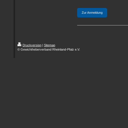
Zur Anmeldung
Druckversion
|
Sitemap
© Gewichtheberverband Rheinland-Pfalz e.V.