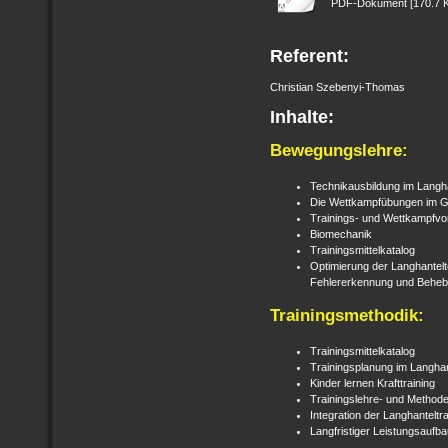
PDF-Dokument [170.7 
Referent:
Christian Szebenyi-Thomas
Inhalte:
Bewegungslehre:
Technikausbildung im Langha
Die Wettkampfübungen im 
Trainings- und Wettkampfvo
Biomechanik
Trainingsmittelkatalog
Optimierung der Langhantelt
Fehlererkennung und Beheb
Trainingsmethodik:
Trainingsmittelkatalog
Trainingsplanung im Langhan
Kinder lernen Krafttraining
Trainingslehre- und Method
Integration der Langhanteltra
Langfristiger Leistungsauf