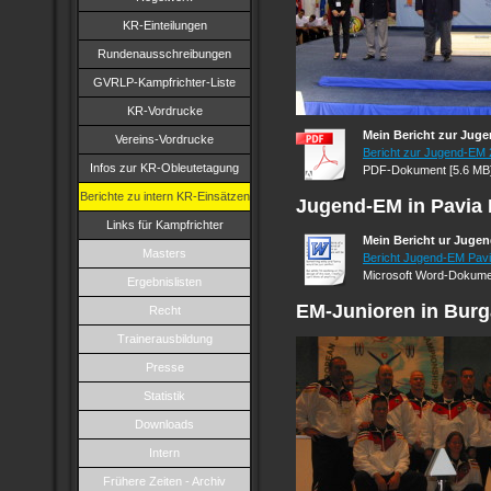
KR-Einteilungen
Rundenausschreibungen
GVRLP-Kampfrichter-Liste
KR-Vordrucke
Mein Bericht zur Jug
Vereins-Vordrucke
Bericht zur Jugend-EM 2
Infos zur KR-Obleutetagung
PDF-Dokument [5.6 MB
Berichte zu intern KR-Einsätzen
Jugend-EM in Pavia I
Links für Kampfrichter
Mein Bericht ur Jugend
Masters
Bericht Jugend-EM Pav
Microsoft Word-Dokumen
Ergebnislisten
EM-Junioren in Burg
Recht
Trainerausbildung
Presse
Statistik
Downloads
Intern
Frühere Zeiten - Archiv