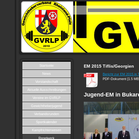
Startseite
EM 2015 Tiflis/Georgien
News
Bericht zur EM 2015 in 
PDF-Dokument [1.5 MB
Vorstandschaft
Aktuelle Ausschreibungen
Jugend-EM in Bukar
Vereine im GVRLP
Gewichtheberjugend
Verbandsrunden
Sportkalender
Kampfrichterwesen
Regelwerk