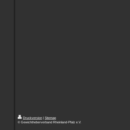
Druckversion
|
Sitemap
© Gewichtheberverband Rheinland-Pfalz e.V.